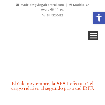
madrid@gvlegalcontrol.com |
Madrid. C/
Ayala 66, 1º izq.
Abrir
91 432 0432
Blog
El 6 de noviembre, la AEAT efectuará el
cargo relativo al segundo pago del IRPF.