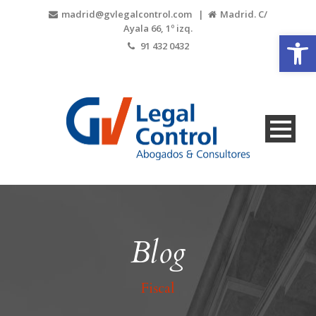
madrid@gvlegalcontrol.com |
Madrid. C/
Ayala 66, 1º izq.
Abrir
91 432 0432
Blog
Fiscal