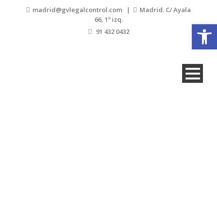
madrid@gvlegalcontrol.com |
Madrid. C/ Ayala
66, 1º izq.
Open
91 432 0432
jose carlos-2