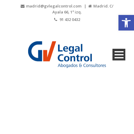
madrid@gvlegalcontrol.com |
Madrid. C/
Ayala 66, 1º izq.
Open
91 432 0432
8