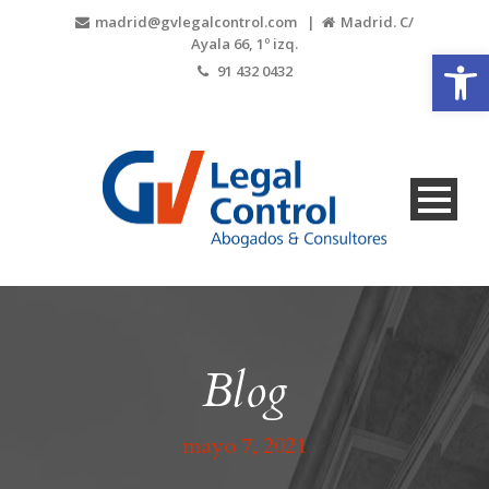
madrid@gvlegalcontrol.com |
Madrid. C/
Ayala 66, 1º izq.
Abrir
91 432 0432
Blog
mayo 7, 2021