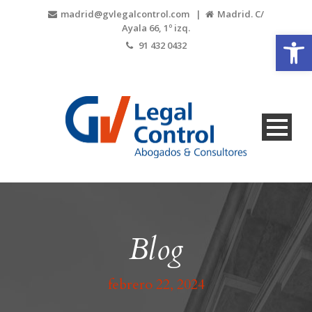
madrid@gvlegalcontrol.com |
Madrid. C/
Ayala 66, 1º izq.
Abrir
91 432 0432
Blog
febrero 22, 2024