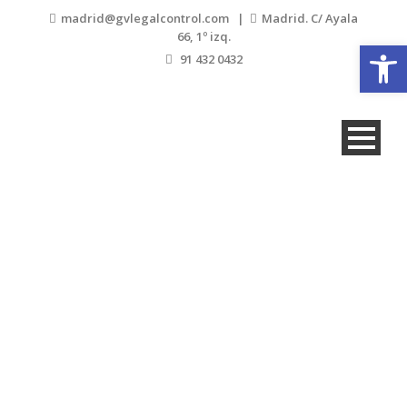
madrid@gvlegalcontrol.com |
Madrid. C/ Ayala
66, 1º izq.
Abrir
91 432 0432
Blog