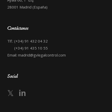
Ayala 66, 1º izq.
28001 Madrid (España)
Contáctanos
Tlf.: (+34) 91 432 04 32
(+34) 91 435 10 55
Email: madrid@gvlegalcontrol.com
Social
𝕏
in