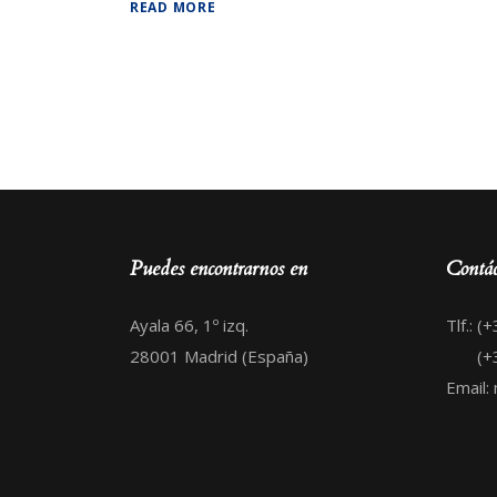
READ MORE
Puedes encontrarnos en
Contác
Ayala 66, 1º izq.
Tlf.: 
28001 Madrid (España)
(+34)
Email: