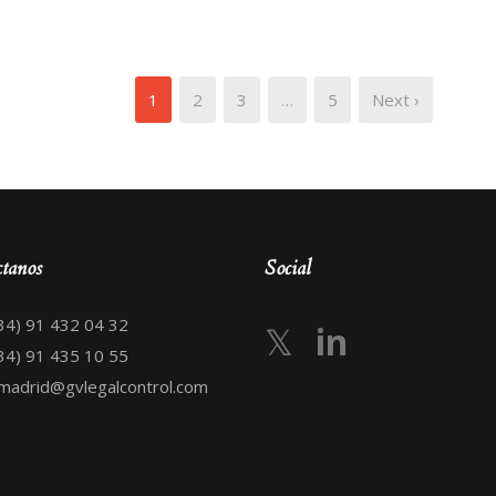
1
2
3
…
5
Next ›
tanos
Social
(+34) 91 432 04 32
𝕏
in
 91 435 10 55
 madrid@gvlegalcontrol.com