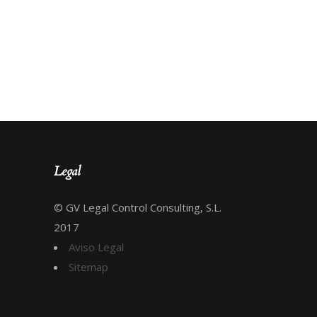
Legal
© GV Legal Control Consulting, S.L.
2017
Aviso Legal
Sitemap