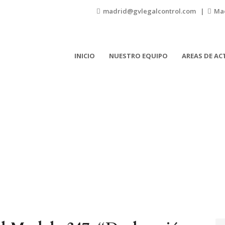
madrid@gvlegalcontrol.com |
Mad
INICIO
NUESTRO EQUIPO
AREAS DE A
Blog