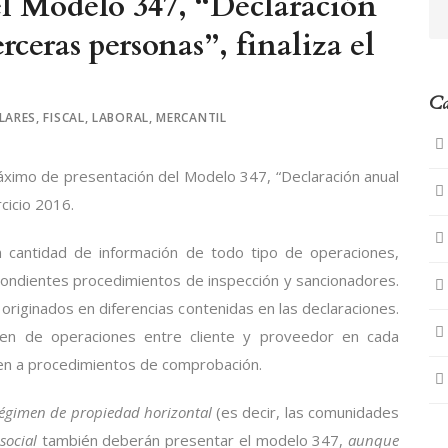
 el Modelo 347, “Declaración
rceras personas”, finaliza el
Ca
LARES
,
FISCAL
,
LABORAL
,
MERCANTIL
máximo de presentación del Modelo 347, “Declaración anual
cicio 2016.
 cantidad de información de todo tipo de operaciones,
espondientes procedimientos de inspección y sancionadores.
iginados en diferencias contenidas en las declaraciones.
men de operaciones entre cliente y proveedor en cada
gen a procedimientos de comprobación.
égimen de propiedad horizontal
(es decir, las comunidades
social
también deberán presentar el modelo 347,
aunque