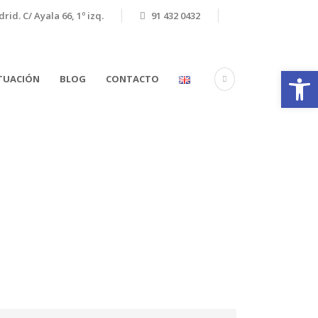
rid. C/ Ayala 66, 1º izq.
91 432 0432
Abrir
CTUACIÓN
BLOG
CONTACTO