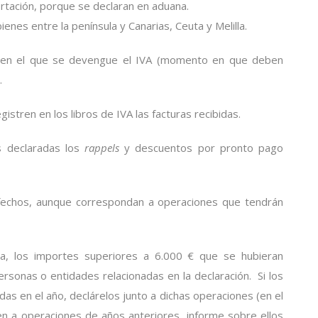
rtación, porque se declaran en aduana.
nes entre la península y Canarias, Ceuta y Melilla.
e en el que se devengue el IVA (momento en que deben
.
tren en los libros de IVA las facturas recibidas.
s declaradas los
rappels
y descuentos por pronto pago
tisfechos, aunque correspondan a operaciones que tendrán
, los importes superiores a 6.000 € que se hubieran
rsonas o entidades relacionadas en la declaración. Si los
s en el año, declárelos junto a dichas operaciones (en el
en a operaciones de años anteriores, informe sobre ellos