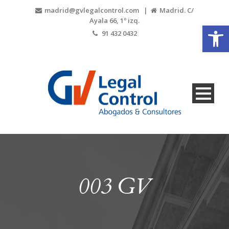
madrid@gvlegalcontrol.com |
Madrid. C/
Ayala 66, 1º izq.
Abrir
91 432 0432
003 GV