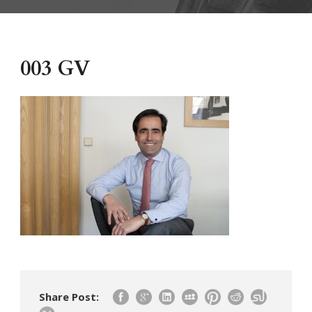
003 GV
Share Post: