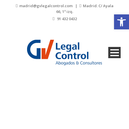
madrid@gvlegalcontrol.com |
Madrid. C/ Ayala
66, 1º izq.
Abrir
91 432 0432
137 GV