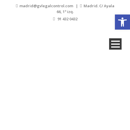
madrid@gvlegalcontrol.com |
Madrid. C/ Ayala
66, 1º izq.
Abrir
91 432 0432
Luis-def