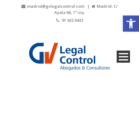
madrid@gvlegalcontrol.com |
Madrid. C/
Ayala 66, 1º izq.
Abrir
91 432 0432
Blog